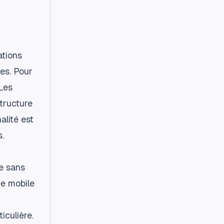
ations
tes. Pour
 Les
tructure
alité est
s.
re sans
ce mobile
iculière.