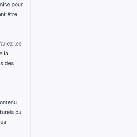
imisé pour
ent être
ariez les
e la
ts des
contenu
aturels ou
ces