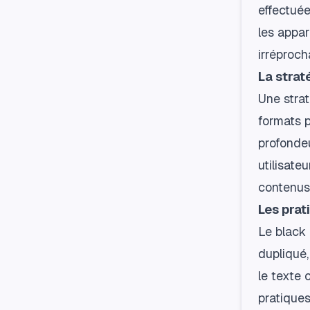
effectuée
les appare
irréproch
La stra
Une strat
formats p
profonde
utilisate
contenus 
Les prat
Le black 
dupliqué,
le texte
pratiques