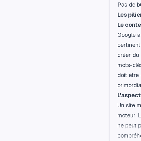
Pas de bu
Les pil
Le conte
Google ai
pertinent
créer du 
mots-clés
doit être
primordia
L'aspec
Un site m
moteur. L
ne peut p
compréhen