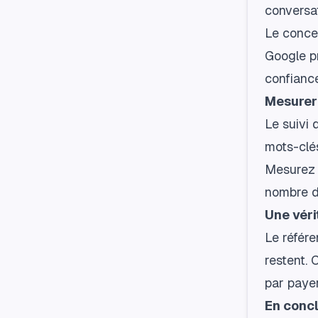
conversat
Le concep
Google pr
confiance
Mesurer
Le suivi 
mots-clés
Mesurez v
nombre d
Une véri
Le référ
restent. 
par payer
En concl