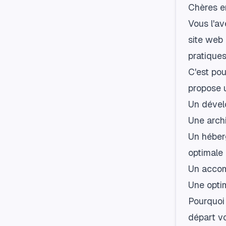
Chères en
Vous l'av
site web
pratique
C'est pou
propose 
Un dével
Une arch
Un héber
optimale
Un accom
Une optim
Pourquoi 
départ v