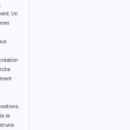
,
ment. Un
nnes
ous
création
erche
ement
ositions
ès le
truire