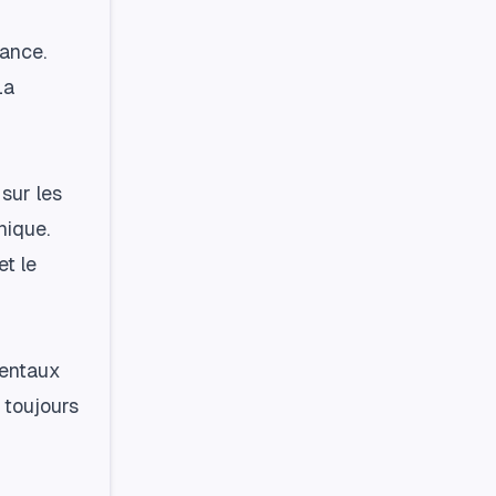
tance.
La
 sur les
nique.
t le
mentaux
t toujours