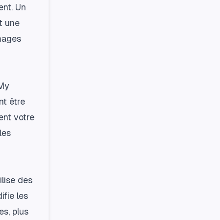
ent. Un
nt une
images
 My
nt être
ent votre
les
ilise des
fie les
es, plus