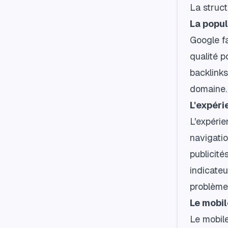
La struct
La popul
Google fa
qualité p
backlinks
domaine.
L'expéri
L'expérie
navigatio
publicité
indicateu
problèmes
Le mobil
Le mobile