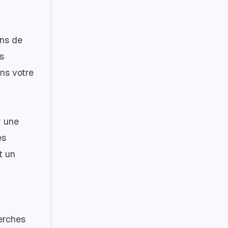
ens de
es
ans votre
r une
es
t un
herches